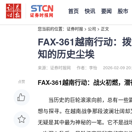
首页
快讯
要闻
股市
您当前的位置：
证券时报
>
公司
>
正文
FAX-361越南行动
知的历史尘埃
来源：证券时报网
作者：李怡
2026-02-09 20
FAX-361越南行动：战火初燃，
点赞
当历史的巨轮滚滚向前，总有一些
想与探寻。在越南战争那段波澜壮阔却又充
无疑是其中最为神秘的一笔。它不是战