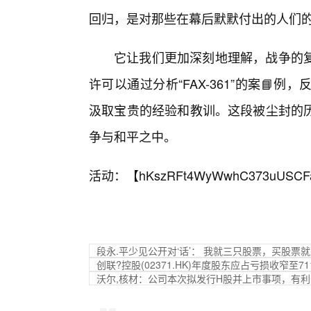
回归，是对那些在幕后默默付出的人们
它让我们更加深刻地理解，战争的
许可以通过分析“FAX-361”的案📘
汲取宝贵的经验和教训。这段被尘封的
争与和平之中。
活动：【
hKszRFt4WyWwhC373uUSCF
段永.平少见公开对‘话’： 我就三只股票，买股票
创联?控股(02371.HK)年度股东应占亏损收窄至71
沃尔,核材：公司本次拟发行H股并上市事项，有